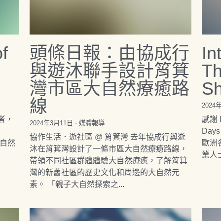
f
頭條日報：由協成行
In
與遊沐聯手設計筲箕
Th
灣市區大自然療癒路
Sh
線
2024
者，
感謝 In
2024年3月11日
·
媒體報導
Day
協作生活．遊社區 @ 筲箕灣 去年協成行與遊
、自然
歐洲
沐在筲箕灣設計了一條市區大自然療癒路線，
業人士
帶領不同社區群體體驗大自然療癒，了解筲箕
灣的新舊社區的歷史文化和周邊的大自然元
素。 「親子大自然探索之...