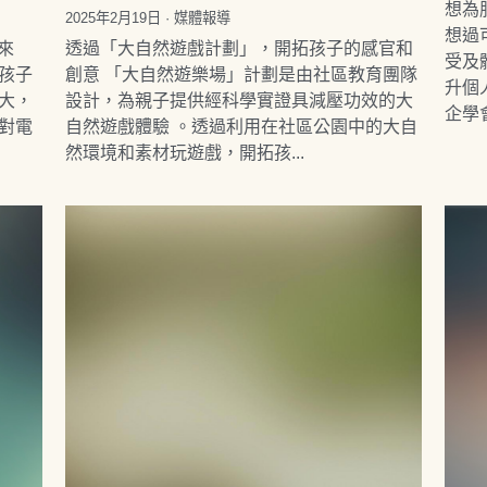
想為
2025年2月19日
·
媒體報導
想過
廉來
透過「大自然遊戲計劃」，開拓孩子的感官和
受及
孩子
創意 「大自然遊樂場」計劃是由社區教育團隊
升個
大，
設計，為親子提供經科學實證具減壓功效的大
企學
對電
自然遊戲體驗 。透過利用在社區公園中的大自
然環境和素材玩遊戲，開拓孩...