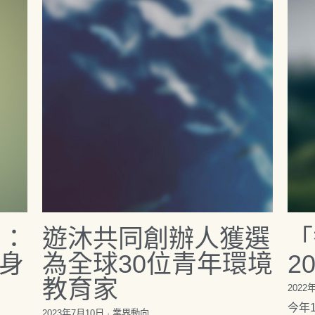
G：
遊沐共同創辦人獲選
「
身
為全球30位青年環境
2
教育家
2022
今年
2023年7月10日
·
業界動向