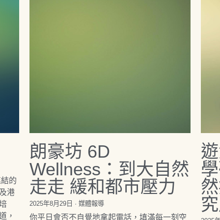
朗豪坊 6D
遊
Wellness：到大自然
學
連結的
走走 緩和都市壓力
然
及港
究
培
2025年8月29日
·
媒體報導
道，
你平日會否不自覺地拿起電話，填滿每一刻空