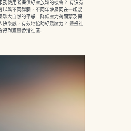
服務使用者提供紓壓放鬆的機會？ 有沒有
可以與不同群體，不同年齡層同在一起感
體驗⼤⾃然的平靜，降低壓力荷爾蒙及提
人快樂感，有效地協助紓緩壓力？ 豐盛社
會得到滙豐香港社區...