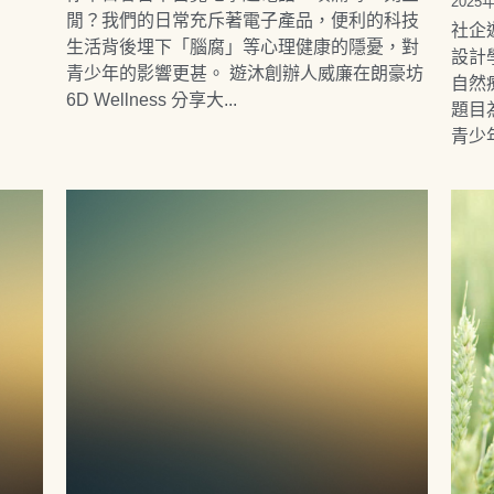
2025
閒？我們的日常充斥著電子產品，便利的科技
社企
生活背後埋下「腦腐」等心理健康的隱憂，對
設計
青少年的影響更甚。 遊沐創辦人威廉在朗豪坊
自然
6D Wellness 分享大...
題目
青少