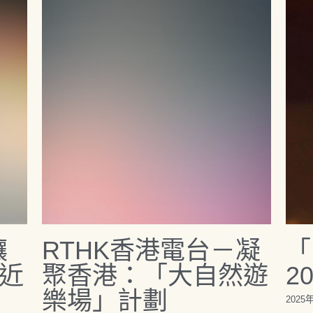
讓
RTHK香港電台－凝
「
近
聚香港：「大自然遊
2
樂場」計劃
2025