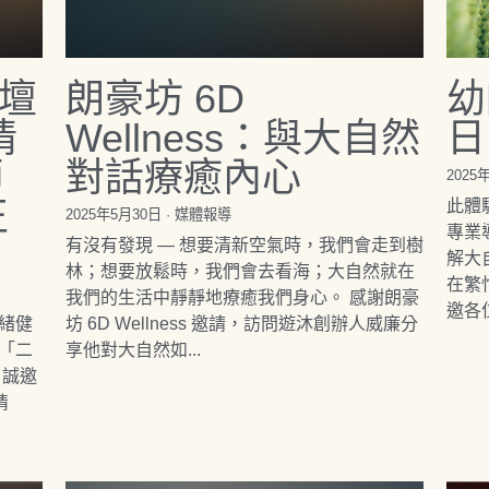
壇
朗豪坊 6D
幼
情
Wellness：與大自然
日
師
對話療癒內心
2025
正
此體
2025年5月30日
·
媒體報導
專業
有沒有發現 — 想要清新空氣時，我們會走到樹
解大
林；想要放鬆時，我們會去看海；大自然就在
在繁
我們的生活中靜靜地療癒我們身心。 感謝朗豪
邀各位
緒健
坊 6D Wellness 邀請，訪問遊沐創辦人威廉分
「二
享他對大自然如...
，誠邀
情