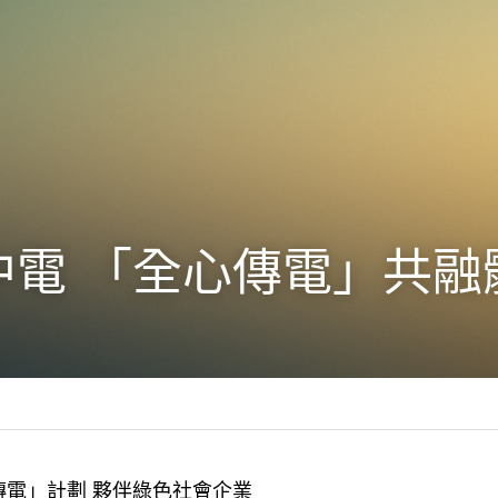
 中電 「全心傳電」共融
傳電」計劃 夥伴綠色社會企業