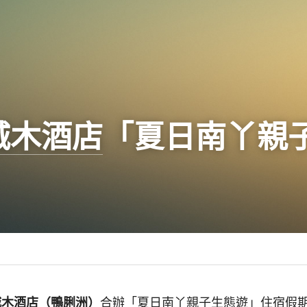
 城木酒店
「夏日南丫親
城木酒店（鴨脷洲）
合辦「夏日南丫親子生態遊」住宿假