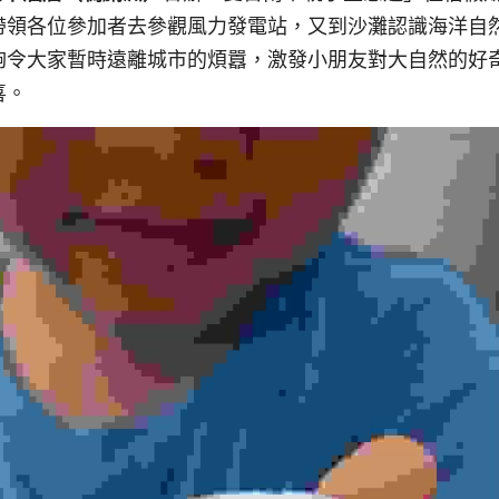
帶領各位參加者去參觀風力發電站，又​到沙灘認識海洋自
能夠令大家暫時遠離城市的煩囂，激發小朋友對大自然的好
喜。