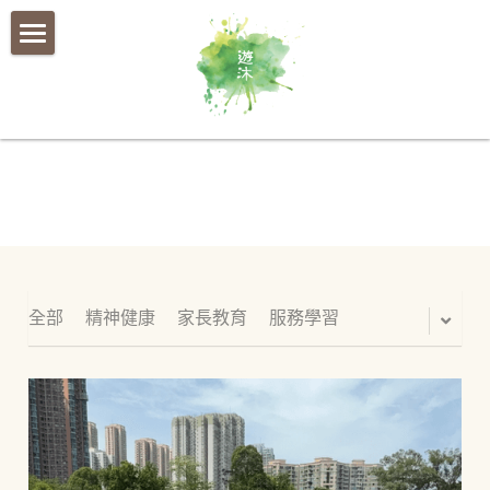
×
部落格分類
首頁
所有博客分類
關於遊沐
社會效益
我們的故事
認識大自然連結
中小學
遊沐團隊
幼稚園
全部
精神健康
家長教育
服務學習
企業
最新消息及媒體報導
聯絡我們
大自然遊樂場
聯絡我們