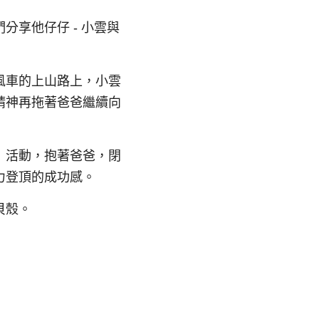
享他仔仔 - 小雲與
風車的上山路上，小雲
精神再拖著爸爸繼續向
」活動，抱著爸爸，閉
力登頂的成功感。
貝殼。