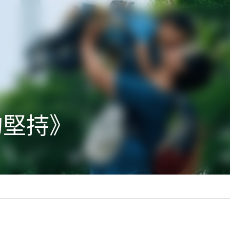
的堅持》
癒小故事