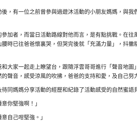
後，有一位之前曾參與過遊沐活動的小朋友媽媽，與我們分
的參加者，而當日活動路線對他而言，是有點挑戰。在往
山腰時已往爸爸懷裏哭，但哭完後就「充滿力量」，抖擻
爸和大家一起走上瞭望台，跟隨浮雲哥哥進行「聲音地圖
然的聲音，感受涼風的吹拂，爸爸的支持和愛，及自己努
及待同媽媽分享活動的經歷和紀錄了活動感受的自然蜜語
鍾意你堅強啊！」
鍾意自己咁堅強。」