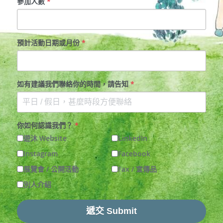
參加人數
*
預計活動日期或月份
*
如有建議我們聯絡你的時間，請告知
*
你如何認識我們？
*
遊沐 Website
LinkedIn
Instagram
Facebook
展覽會 / 公開活動
Fax / 宣傳品
別人介紹
遞交 Submit