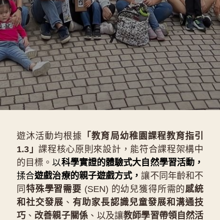
遊沐活動均根據
「教育局幼稚園課程教育指引 
1.3」
課程核心原則來設計，能符合課程架構中
的目標。
以
科學實證的體驗式大自然學習活動，
揉合
遊戲治療的親子遊戲方式，
讓不同年齡和不
同
特殊學習需要
 (SEN) 的幼兒獲得所需的
感統
和社交發展
、
有助家長認識兒童發展和溝通技
巧
、
改善親子關係
、以及讓
教師學習帶領自然活