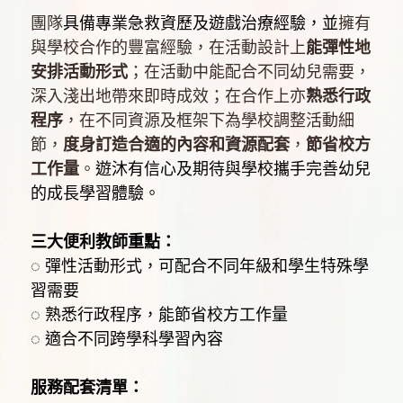
團隊
具備專業急救資歷及遊戲治療經驗，並
擁有
與學校合作的豐富經驗，在活動設計上
能彈性地
安排活動形式
；在活動中能配合不同幼兒需要，
深入淺出地帶來即時成效；在合作上亦
熟悉行政
程序
，在不同資源及框架下為學校調整活動細
節，
度身訂造合適的內容和資源配套
，
節省校方
工作量
。
遊沐有信心及期待與學校攜手完善幼兒
的成長學習體驗。 
三大便利教師重點：
◌ 彈性活動形式，可配合不同年級和學生特殊學
習需要
◌ 熟悉行政程序，能節省校方工作量
◌ 適合不同跨學科學習內容
服務配套清單：