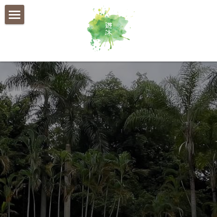
×
部落格分類
首頁
所有博客分類
關於遊沐
社會效益
我們的故事
認識大自然連結
中小學
遊沐團隊
幼稚園
企業
最新消息及媒體報導
聯絡我們
大自然遊樂場
聯絡我們